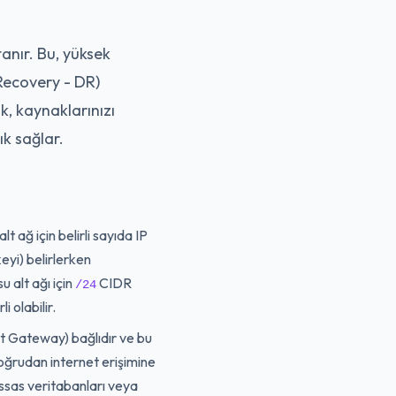
atanır. Bu, yüksek
 Recovery - DR)
ak, kaynaklarınızı
ık sağlar.
 ağ için belirli sayıda IP
eyi) belirlerken
 alt ağı için
CIDR
/24
li olabilir.
et Gateway) bağlıdır ve bu
doğrudan internet erişimine
assas veritabanları veya