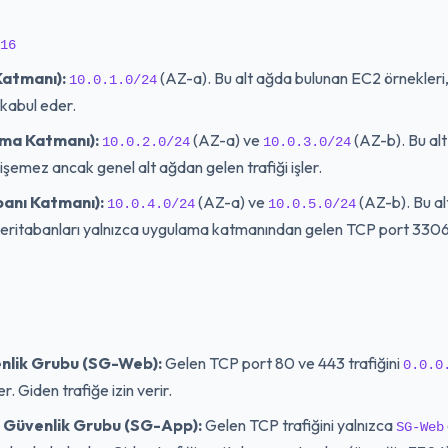
16
Katmanı):
(AZ-a). Bu alt ağda bulunan EC2 örnekleri,
10.0.1.0/24
kabul eder.
ama Katmanı):
(AZ-a) ve
(AZ-b). Bu alt
10.0.2.0/24
10.0.3.0/24
şemez ancak genel alt ağdan gelen trafiği işler.
banı Katmanı):
(AZ-a) ve
(AZ-b). Bu al
10.0.4.0/24
10.0.5.0/24
eritabanları yalnızca uygulama katmanından gelen TCP port 3306 
nlik Grubu (SG-Web):
Gelen TCP port 80 ve 443 trafiğini
0.0.0
. Giden trafiğe izin verir.
Güvenlik Grubu (SG-App):
Gelen TCP trafiğini yalnızca
SG-Web