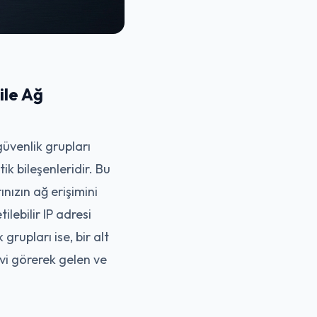
ile Ağ
güvenlik grupları
k bileşenleridir. Bu
nızın ağ erişimini
lebilir IP adresi
rupları ise, bir alt
vi görerek gelen ve