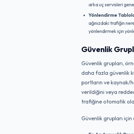
arka uç servisleri genel
Yönlendirme Tablola
ağınızdaki trafiğin ner
yönlendirmek için yönl
Güvenlik Grupl
Güvenlik grupları, örne
daha fazla güvenlik ku
portların ve kaynak/he
verildiğini veya redded
trafiğine otomatik olar
Güvenlik grupları için