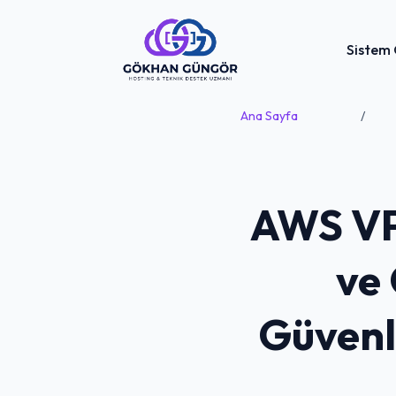
Sistem 
Ana Sayfa
/
AWS VPC
ve 
Güvenl