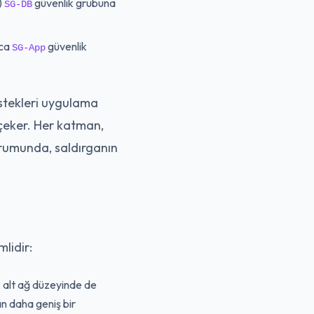
)
güvenlik grubuna
SG-DB
zca
güvenlik
SG-App
istekleri uygulama
 çeker. Her katman,
 durumunda, saldırganın
lidir:
, alt ağ düzeyinde de
an daha geniş bir