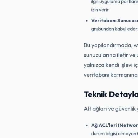
ilgili uygulama portla
izin verir.
Veritabanı Sunucus
grubundan kabul eder. G
Bu yapılandırmada, web
sunucularına iletir v
yalnızca kendi işlevi i
veritabanı katmanına
Teknik Detayla
Alt ağları ve güvenlik
Ağ ACL'leri (Networ
durum bilgisi olmayan 