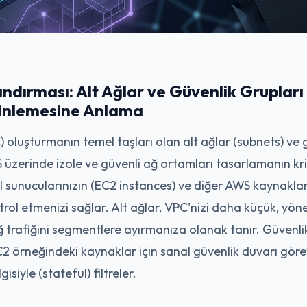
dırması: Alt Ağlar ve Güvenlik Grupları 
rinlemesine Anlama
 oluşturmanın temel taşları olan alt ağlar (subnets) ve 
 üzerinde izole ve güvenli ağ ortamları tasarlamanın kriti
 sunucularınızın (EC2 instances) ve diğer AWS kaynakları
rol etmenizi sağlar. Alt ağlar, VPC'nizi daha küçük, yöneti
ğ trafiğini segmentlere ayırmanıza olanak tanır. Güvenlik g
C2 örneğindeki kaynaklar için sanal güvenlik duvarı göre
isiyle (stateful) filtreler.