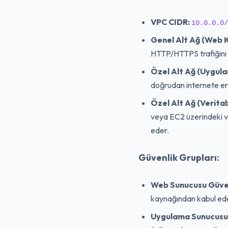
VPC CIDR:
10.0.0.0/
Genel Alt Ağ (Web 
HTTP/HTTPS trafiğini 
Özel Alt Ağ (Uygul
doğrudan internete eri
Özel Alt Ağ (Verita
veya EC2 üzerindeki v
eder.
Güvenlik Grupları:
Web Sunucusu Güve
kaynağından kabul eder
Uygulama Sunucusu 