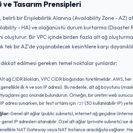
ü ve Tasarım Prensipleri
belirli bir Erişilebilirlik Alanına (Availability Zone - AZ) 
Availability - HA) ve olağanüstü durum kurtarma (Disaster
ini oluşturur. Bir VPC içinde birden fazla alt ağ oluşturm
k tek bir AZ'de yaşanabilecek kesintilere karşı dayanıklıl
 dikkat edilmesi gereken temel noktalar şunlardır:
lt ağ CIDR blokları, VPC CIDR bloğundan türetilmelidir. AWS, her alt
genellikle ilk 4 ve son IP adresi). Bu nedenle, alt ağ boyutunu (mask
iyaçlarını göz önünde bulundurun. Örneğin, bir üretim web sunucusu
r IP adresi sunarken, bir test ortamı için
(30 kullanılabilir IP) yeter
/27
ğlar:
Genel alt ağlar (public subnets), internet ağ geçidine (Intern
 genel IP adresleri atanabilir. Özel alt ağlar (private subnets) ise 
 genellikle NAT Gateway veya NAT Instance aracılığıyla sağlanır. H