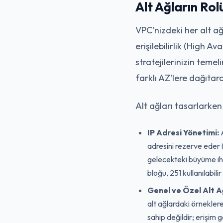
Alt Ağların Rol
VPC'nizdeki her alt ağ, 
erişilebilirlik (High 
stratejilerinizin temel
farklı AZ'lere dağıtara
Alt ağları tasarlarken
IP Adresi Yönetimi:
A
adresini rezerve eder (
gelecekteki büyüme iht
bloğu, 251 kullanılabili
Genel ve Özel Alt A
alt ağlardaki örneklere
sahip değildir; erişim