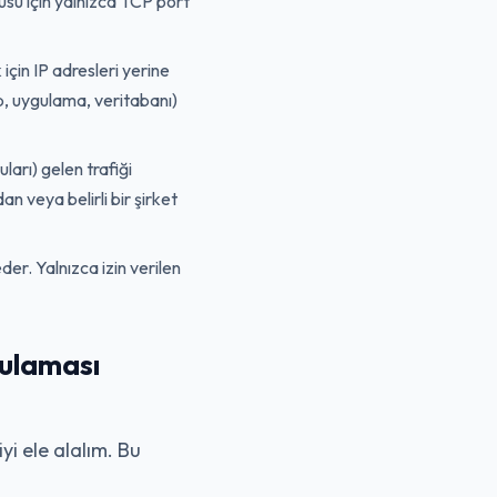
cusu için yalnızca TCP port
için IP adresleri yerine
eb, uygulama, veritabanı)
arı) gelen trafiği
an veya belirli bir şirket
er. Yalnızca izin verilen
ulaması
yi ele alalım. Bu