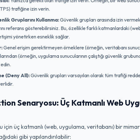
sibi:
Yalnızca gerekli olan trafiğe izin verin. Örneğin, bir web sunu
S) trafiğine izin verin.
lik Gruplarını Kullanma:
Güvenlik grupları arasında izin vermek 
nı referans gösterebilirsiniz. Bu, özellikle farklı katmanlardaki (w
etişimi yönetirken esneklik sağlar.
r:
Genel erişim gerektirmeyen örneklere (örneğin, veritabanı sunucul
ıklarından (örneğin, uygulama sunucularının çalıştığı güvenlik grubund
 edin.
 (Deny All):
Güvenlik grupları varsayılan olarak tüm trafiği redded
rlidir.
tion Senaryosu: Üç Katmanlı Web Uyg
u için üç katmanlı (web, uygulama, veritabanı) bir mimari
ıdaki gibi yapılandırılabilir: