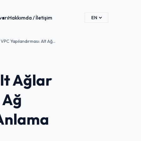
varı
Hakkımda / İletişim
VPC Yapılandırması: Alt Ağ...
lt Ağlar
e Ağ
 Anlama