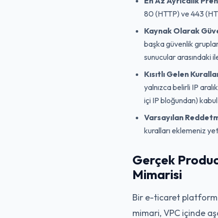
En Az Ayrıcalık Pren
80 (HTTP) ve 443 (HTTP
Kaynak Olarak Güven
başka güvenlik grupları
sunucular arasındaki il
Kısıtlı Gelen Kuralla
yalnızca belirli IP aral
içi IP bloğundan) kabul
Varsayılan Reddetme
kuralları eklemeniz yete
Gerçek Produc
Mimarisi
Bir e-ticaret platform
mimari, VPC içinde aşağ