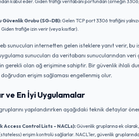
rından kabul eder. Giden trafiği veritabanı portundan (örneğin 3306
u Güvenlik Grubu (SG-DB):
Gelen TCP port 3306 trafiğini yalnı
iden trafiğe izin verir (veya kısıtlar).
 sunucuları internetten gelen isteklere yanıt verir, bu 
e uygulama sunucuları da veritabanı sunucularından veri
çin gerekli olan ağ erişimine sahiptir. Bir güvenlik ihlali
 doğrudan erişim sağlaması engellenmiş olur.
r ve En İyi Uygulamalar
 gruplarını yapılandırırken aşağıdaki teknik detaylar önem
k Access Control Lists - NACLs):
Güvenlik gruplarına ek olarak
(stateless) erişim kontrolü sağlarlar. NACL'ler, güvenlik gruplarınd