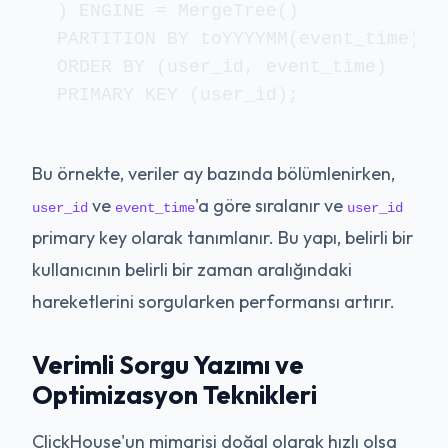
) ENGINE = MergeTree()

PARTITION BY toYYYYMM(event_time)

ORDER BY (user_id, event_time)

PRIMARY KEY (user_id);
Bu örnekte, veriler ay bazında bölümlenirken,
ve
'a göre sıralanır ve
user_id
event_time
user_id
primary key olarak tanımlanır. Bu yapı, belirli bir
kullanıcının belirli bir zaman aralığındaki
hareketlerini sorgularken performansı artırır.
Verimli Sorgu Yazımı ve
Optimizasyon Teknikleri
ClickHouse'un mimarisi doğal olarak hızlı olsa