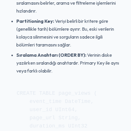
sıralamasını belirler, arama ve filtreleme işlemlerini
hızlandırır.
Partitioning Key:
Veriyi belirli bir kritere göre
(genellikle tarih) bölümlere ayırır. Bu, eski verilerin
kolayca silinmesini ve sorguların sadece ilgili
bölümleri taramasını sağlar.
Sıralama Anahtarı (ORDER BY):
Verinin diske
yazılırken sıralandığı anahtardır. Primary Key ile aynı
veya farklı olabilir.
CREATE TABLE page_views (

    event_time DateTime,

    user_id UInt64,

    page_url String,

    duration_ms UInt32
