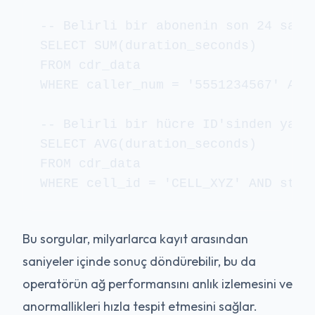
-- Belirli bir abonenin son 24 saatt
SELECT SUM(duration_seconds)

FROM cdr_data

WHERE caller_num = '5551234567' AND 
-- Belirli bir hücre ID'sinden yapıl
SELECT AVG(duration_seconds)

FROM cdr_data

WHERE cell_id = 'CELL_XYZ' AND star
Bu sorgular, milyarlarca kayıt arasından
saniyeler içinde sonuç döndürebilir, bu da
operatörün ağ performansını anlık izlemesini ve
anormallikleri hızla tespit etmesini sağlar.