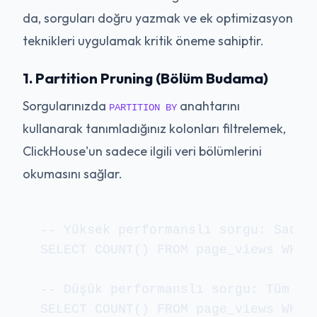
da, sorguları doğru yazmak ve ek optimizasyon
teknikleri uygulamak kritik öneme sahiptir.
1. Partition Pruning (Bölüm Budama)
Sorgularınızda
anahtarını
PARTITION BY
kullanarak tanımladığınız kolonları filtrelemek,
ClickHouse'un sadece ilgili veri bölümlerini
okumasını sağlar.
-- Yüksek performanslı sorgu: Sadece
SELECT COUNT() FROM page_views WHER
-- Düşük performanslı sorgu: Tüm pa
SELECT COUNT() FROM page_views WHER