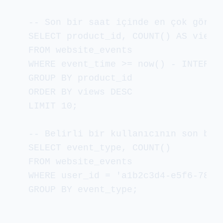
-- Son bir saat içinde en çok görünt
SELECT product_id, COUNT() AS views

FROM website_events

WHERE event_time >= now() - INTERVAL
GROUP BY product_id

ORDER BY views DESC

LIMIT 10;

-- Belirli bir kullanıcının son bir 
SELECT event_type, COUNT()

FROM website_events

WHERE user_id = 'a1b2c3d4-e5f6-7890
GROUP BY event_type;