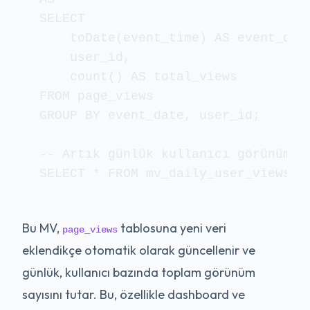
SELECT

    toDate(event_time) AS event_date
    user_id,

    count() AS total_views

FROM page_views

GROUP BY event_date, user_id;

-- Artık günlük kullanıcı görünümler
SELECT * FROM mv_daily_user_views W
Bu MV,
tablosuna yeni veri
page_views
eklendikçe otomatik olarak güncellenir ve
günlük, kullanıcı bazında toplam görünüm
sayısını tutar. Bu, özellikle dashboard ve