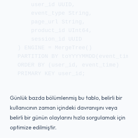
    user_id UUID,

    event_type String,

    page_url String,

    product_id UInt64,

    session_id UUID

) ENGINE = MergeTree()

PARTITION BY toYYYYMMDD(event_time)

ORDER BY (user_id, event_time)

PRIMARY KEY user_id;
Günlük bazda bölümlenmiş bu tablo, belirli bir
kullanıcının zaman içindeki davranışını veya
belirli bir günün olaylarını hızla sorgulamak için
optimize edilmiştir.