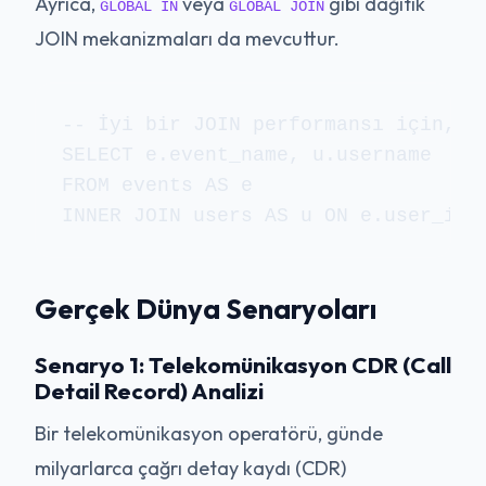
Ayrıca,
veya
gibi dağıtık
GLOBAL IN
GLOBAL JOIN
JOIN mekanizmaları da mevcuttur.
-- İyi bir JOIN performansı için, '
SELECT e.event_name, u.username

FROM events AS e

INNER JOIN users AS u ON e.user_id 
Gerçek Dünya Senaryoları
Senaryo 1: Telekomünikasyon CDR (Call
Detail Record) Analizi
Bir telekomünikasyon operatörü, günde
milyarlarca çağrı detay kaydı (CDR)