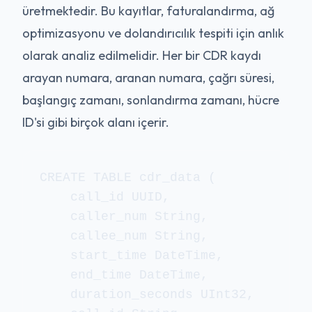
üretmektedir. Bu kayıtlar, faturalandırma, ağ
optimizasyonu ve dolandırıcılık tespiti için anlık
olarak analiz edilmelidir. Her bir CDR kaydı
arayan numara, aranan numara, çağrı süresi,
başlangıç zamanı, sonlandırma zamanı, hücre
ID'si gibi birçok alanı içerir.
CREATE TABLE cdr_data (

    call_id UUID,

    caller_num String,

    callee_num String,

    start_time DateTime,

    end_time DateTime,

    duration_seconds UInt32,
