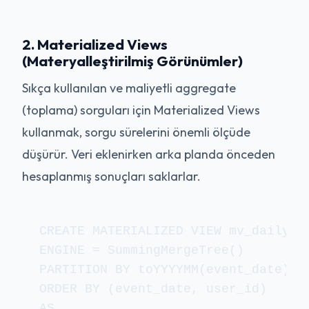
2. Materialized Views
(Materyalleştirilmiş Görünümler)
Sıkça kullanılan ve maliyetli aggregate
(toplama) sorguları için Materialized Views
kullanmak, sorgu sürelerini önemli ölçüde
düşürür. Veri eklenirken arka planda önceden
hesaplanmış sonuçları saklarlar.
CREATE MATERIALIZED VIEW mv_daily_us
ENGINE = SummingMergeTree()

PARTITION BY toYYYYMM(event_date)

ORDER BY (event_date, user_id)

AS
