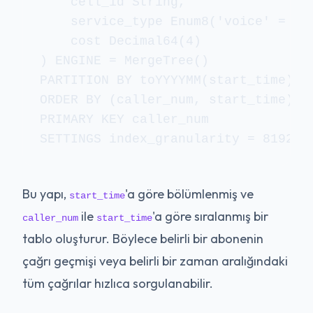
    cell_id String,

    service_type Enum8('voice' = 1, 
    cost Decimal64(4)

) ENGINE = MergeTree()

PARTITION BY toYYYYMM(start_time)

ORDER BY (caller_num, start_time)

PRIMARY KEY caller_num

SETTINGS index_granularity = 8192;
Bu yapı,
'a göre bölümlenmiş ve
start_time
ile
'a göre sıralanmış bir
caller_num
start_time
tablo oluşturur. Böylece belirli bir abonenin
çağrı geçmişi veya belirli bir zaman aralığındaki
tüm çağrılar hızlıca sorgulanabilir.