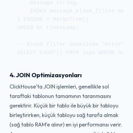
    message String,

    INDEX message_bloom_filter messa
) ENGINE = MergeTree()

ORDER BY timestamp;

-- Bloom filter sayesinde "error" k
SELECT COUNT() FROM logs WHERE hasT
4. JOIN Optimizasyonları
ClickHouse'ta JOIN işlemleri, genellikle sol
taraftaki tablonun tamamının taranmasını
gerektirir. Küçük bir tablo ile büyük bir tabloyu
birleştirirken, küçük tabloyu sağ tarafa almak
(sağ tablo RAM'e alınır) en iyi performansı verir.