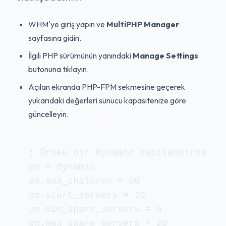
WHM'ye giriş yapın ve
MultiPHP Manager
sayfasına gidin.
İlgili PHP sürümünün yanındaki
Manage Settings
butonuna tıklayın.
Açılan ekranda PHP-FPM sekmesine geçerek
yukarıdaki değerleri sunucu kapasitenize göre
güncelleyin.
; Örnek bir Dynamic Yapılandırma

pm = dynamic

pm.max_children = 50

pm.start_servers = 10

pm.min_spare_servers = 5

pm.max_spare_servers = 20
