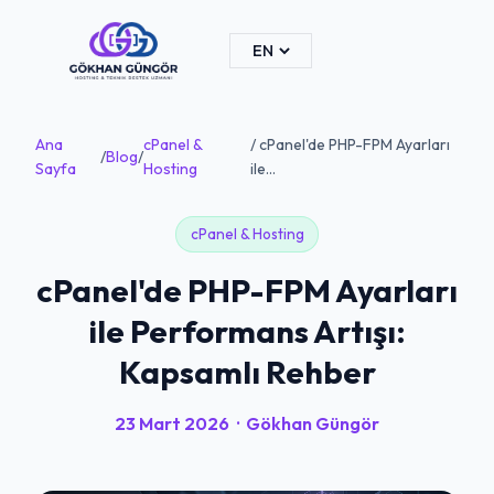
Ana
cPanel &
/ cPanel'de PHP-FPM Ayarları
/
Blog
/
Sayfa
Hosting
ile...
cPanel & Hosting
cPanel'de PHP-FPM Ayarları
ile Performans Artışı:
Kapsamlı Rehber
23 Mart 2026
·
Gökhan Güngör