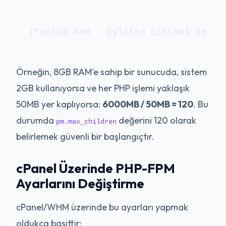
(Toplam RAM - İşletim Sistemi ve Di
Örneğin, 8GB RAM'e sahip bir sunucuda, sistem
2GB kullanıyorsa ve her PHP işlemi yaklaşık
50MB yer kaplıyorsa:
6000MB / 50MB = 120
. Bu
durumda
değerini 120 olarak
pm.max_children
belirlemek güvenli bir başlangıçtır.
cPanel Üzerinde PHP-FPM
Ayarlarını Değiştirme
cPanel/WHM üzerinde bu ayarları yapmak
oldukça basittir: