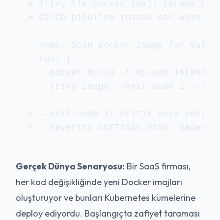
# Trivy ile Docker imajı tarama örne
# CI/CD pipeline'ınızda bir adım ola
- name: Scan Docker Image for Vulner
  run: |

    docker build -t my-app:latest .

    trivy image --exit-code 1 --seve
# --exit-code 1: Kritik veya yüksek
Gerçek Dünya Senaryosu:
Bir SaaS firması,
her kod değişikliğinde yeni Docker imajları
oluşturuyor ve bunları Kubernetes kümelerine
deploy ediyordu. Başlangıçta zafiyet taraması