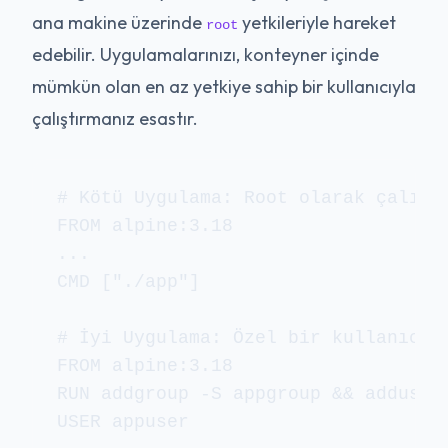
ana makine üzerinde
yetkileriyle hareket
root
edebilir. Uygulamalarınızı, konteyner içinde
mümkün olan en az yetkiye sahip bir kullanıcıyla
çalıştırmanız esastır.
# Kötü Uygulama: Root olarak çalıştı
FROM alpine:3.18

...

CMD ["./app"]

# İyi Uygulama: Özel bir kullanıcı o
FROM alpine:3.18

RUN addgroup -S appgroup && adduser 
USER appuser
