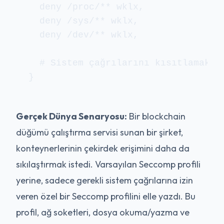
  deny /proc/** wklx,

  deny /sys/** wklx,

  deny /dev/** wklx,

  # Sistem çağrılarını kısıtlamak iç
Gerçek Dünya Senaryosu:
Bir blockchain
düğümü çalıştırma servisi sunan bir şirket,
konteynerlerinin çekirdek erişimini daha da
sıkılaştırmak istedi. Varsayılan Seccomp profili
yerine, sadece gerekli sistem çağrılarına izin
veren özel bir Seccomp profilini elle yazdı. Bu
profil, ağ soketleri, dosya okuma/yazma ve