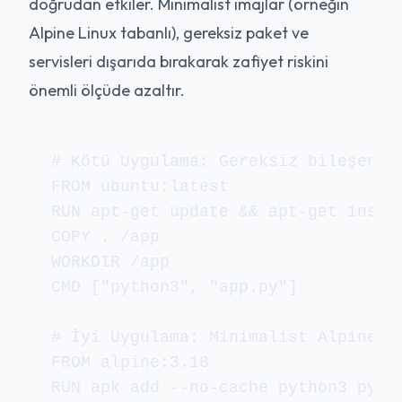
doğrudan etkiler. Minimalist imajlar (örneğin
Alpine Linux tabanlı), gereksiz paket ve
servisleri dışarıda bırakarak zafiyet riskini
önemli ölçüde azaltır.
# Kötü Uygulama: Gereksiz bileşenler
FROM ubuntu:latest

RUN apt-get update && apt-get instal
COPY . /app

WORKDIR /app

CMD ["python3", "app.py"]

# İyi Uygulama: Minimalist Alpine ta
FROM alpine:3.18

RUN apk add --no-cache python3 py3-p