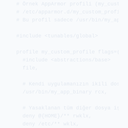
# Örnek AppArmor profili (my_custom_
# /etc/apparmor.d/my_custom_profile

# Bu profil sadece /usr/bin/my_app_b
#include <tunables/global>

profile my_custom_profile flags=(att
  #include <abstractions/base>

  file,

  # Kendi uygulamanızın ikili dosyas
  /usr/bin/my_app_binary rcx,

  # Yasaklanan tüm diğer dosya işlem
  deny @{HOME}/** rwklx,

  deny /etc/** wklx,
