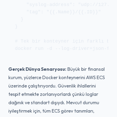
    "syslog-address": "udp://127.0.0
    "tag": "{{.Name}}/{{.ID}}"

  }

}

# Tek bir konteyner için farklı bir 
Gerçek Dünya Senaryosu:
Büyük bir finansal
kurum, yüzlerce Docker konteynerini AWS ECS
üzerinde çalıştırıyordu. Güvenlik ihlallerini
tespit etmekte zorlanıyorlardı çünkü loglar
dağınık ve standart dışıydı. Mevcut durumu
iyileştirmek için, tüm ECS görev tanımları,