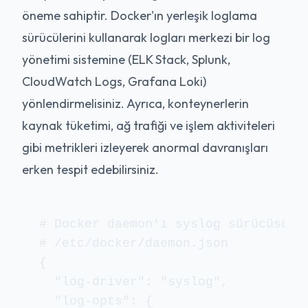
öneme sahiptir. Docker'ın yerleşik loglama
sürücülerini kullanarak logları merkezi bir log
yönetimi sistemine (ELK Stack, Splunk,
CloudWatch Logs, Grafana Loki)
yönlendirmelisiniz. Ayrıca, konteynerlerin
kaynak tüketimi, ağ trafiği ve işlem aktiviteleri
gibi metrikleri izleyerek anormal davranışları
erken tespit edebilirsiniz.
# Docker daemon'ı syslog sürücüsünü 
# /etc/docker/daemon.json

{

  "log-driver": "syslog",

  "log-opts": {
