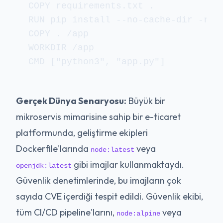
COPY requirements.txt .

RUN pip install --no-cache-dir -r re
COPY . /app

WORKDIR /app

Gerçek Dünya Senaryosu:
Büyük bir
mikroservis mimarisine sahip bir e-ticaret
platformunda, geliştirme ekipleri
Dockerfile'larında
veya
node:latest
gibi imajlar kullanmaktaydı.
openjdk:latest
Güvenlik denetimlerinde, bu imajların çok
sayıda CVE içerdiği tespit edildi. Güvenlik ekibi,
tüm CI/CD pipeline'larını,
veya
node:alpine