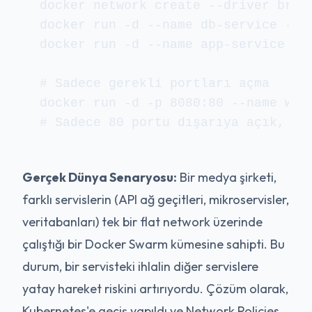
docker network create --driver brid
docker run -d --name db-service --ne
docker run -d --name app-service --n
# Sadece gerekli portları açma

docker run -d -p 8080:80 --name web-
Gerçek Dünya Senaryosu:
Bir medya şirketi,
farklı servislerin (API ağ geçitleri, mikroservisler,
veritabanları) tek bir flat network üzerinde
çalıştığı bir Docker Swarm kümesine sahipti. Bu
durum, bir servisteki ihlalin diğer servislere
yatay hareket riskini artırıyordu. Çözüm olarak,
Kubernetes'e geçiş yapıldı ve Network Policies