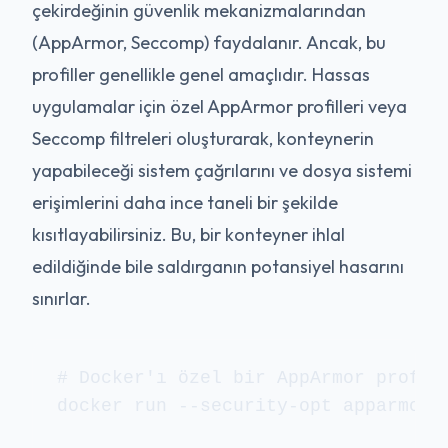
çekirdeğinin güvenlik mekanizmalarından
(AppArmor, Seccomp) faydalanır. Ancak, bu
profiller genellikle genel amaçlıdır. Hassas
uygulamalar için özel AppArmor profilleri veya
Seccomp filtreleri oluşturarak, konteynerin
yapabileceği sistem çağrılarını ve dosya sistemi
erişimlerini daha ince taneli bir şekilde
kısıtlayabilirsiniz. Bu, bir konteyner ihlal
edildiğinde bile saldırganın potansiyel hasarını
sınırlar.
# Docker'ı özel bir AppArmor profili
docker run --security-opt apparmor=m