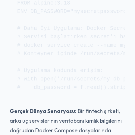
FROM alpine:3.18

ENV DB_PASSWORD="mysecretpassword"  
# Daha İyi Uygulama: Docker Secrets 
# Servisi başlatırken secret'ı bağla
# docker service create --name my-ap
# Konteyner içinde /run/secrets/my_d
# Uygulama kodunda erişim:

# with open('/run/secrets/my_db_pass
Gerçek Dünya Senaryosu:
Bir fintech şirketi,
arka uç servislerinin veritabanı kimlik bilgilerini
doğrudan Docker Compose dosyalarında