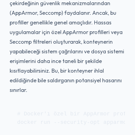
çekirdeğinin güvenlik mekanizmalarından
(AppArmor, Seccomp) faydalanır. Ancak, bu
profiller genellikle genel amaçlıdır. Hassas
uygulamalar için özel AppArmor profilleri veya
Seccomp filtreleri oluşturarak, konteynerin
yapabileceği sistem çağrılarını ve dosya sistemi
erişimlerini daha ince taneli bir şekilde
kısıtlayabilirsiniz. Bu, bir konteyner ihlal
edildiğinde bile saldırganın potansiyel hasarını
sınırlar.
# Docker'ı özel bir AppArmor profili
docker run --security-opt apparmor=m