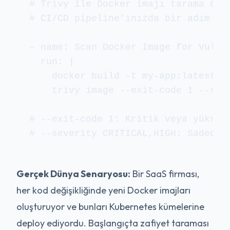
# Trivy ile Docker imajı tarama örne
# CI/CD pipeline'ınızda bir adım ola
- name: Scan Docker Image for Vulner
  run: |

    docker build -t my-app:latest .

    trivy image --exit-code 1 --seve
# --exit-code 1: Kritik veya yüksek
Gerçek Dünya Senaryosu:
Bir SaaS firması,
her kod değişikliğinde yeni Docker imajları
oluşturuyor ve bunları Kubernetes kümelerine
deploy ediyordu. Başlangıçta zafiyet taraması