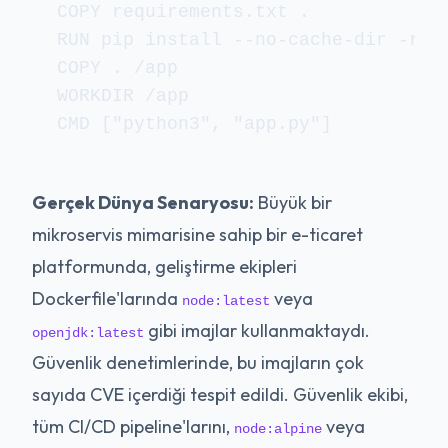
COPY requirements.txt .

RUN pip install --no-cache-dir -r re
COPY . /app

WORKDIR /app

Gerçek Dünya Senaryosu:
Büyük bir
mikroservis mimarisine sahip bir e-ticaret
platformunda, geliştirme ekipleri
Dockerfile'larında
veya
node:latest
gibi imajlar kullanmaktaydı.
openjdk:latest
Güvenlik denetimlerinde, bu imajların çok
sayıda CVE içerdiği tespit edildi. Güvenlik ekibi,
tüm CI/CD pipeline'larını,
veya
node:alpine