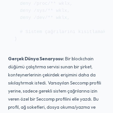
  deny /proc/** wklx,

  deny /sys/** wklx,

  deny /dev/** wklx,

  # Sistem çağrılarını kısıtlamak iç
Gerçek Dünya Senaryosu:
Bir blockchain
düğümü çalıştırma servisi sunan bir şirket,
konteynerlerinin çekirdek erişimini daha da
sıkılaştırmak istedi. Varsayılan Seccomp profili
yerine, sadece gerekli sistem çağrılarına izin
veren özel bir Seccomp profilini elle yazdı. Bu
profil, ağ soketleri, dosya okuma/yazma ve