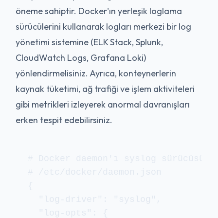
öneme sahiptir. Docker'ın yerleşik loglama
sürücülerini kullanarak logları merkezi bir log
yönetimi sistemine (ELK Stack, Splunk,
CloudWatch Logs, Grafana Loki)
yönlendirmelisiniz. Ayrıca, konteynerlerin
kaynak tüketimi, ağ trafiği ve işlem aktiviteleri
gibi metrikleri izleyerek anormal davranışları
erken tespit edebilirsiniz.
# Docker daemon'ı syslog sürücüsünü 
# /etc/docker/daemon.json

{

  "log-driver": "syslog",

  "log-opts": {
