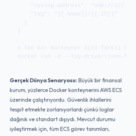
    "syslog-address": "udp://127.0.0
    "tag": "{{.Name}}/{{.ID}}"

  }

}

# Tek bir konteyner için farklı bir 
Gerçek Dünya Senaryosu:
Büyük bir finansal
kurum, yüzlerce Docker konteynerini AWS ECS
üzerinde çalıştırıyordu. Güvenlik ihlallerini
tespit etmekte zorlanıyorlardı çünkü loglar
dağınık ve standart dışıydı. Mevcut durumu
iyileştirmek için, tüm ECS görev tanımları,