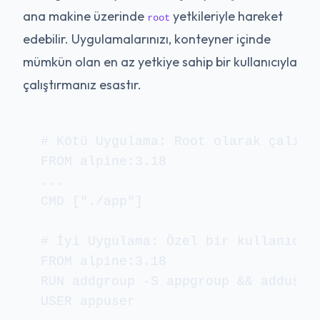
ana makine üzerinde
yetkileriyle hareket
root
edebilir. Uygulamalarınızı, konteyner içinde
mümkün olan en az yetkiye sahip bir kullanıcıyla
çalıştırmanız esastır.
# Kötü Uygulama: Root olarak çalıştı
FROM alpine:3.18

...

CMD ["./app"]

# İyi Uygulama: Özel bir kullanıcı o
FROM alpine:3.18

RUN addgroup -S appgroup && adduser 
USER appuser
