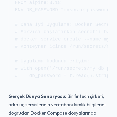
FROM alpine:3.18

ENV DB_PASSWORD="mysecretpassword"  
# Daha İyi Uygulama: Docker Secrets 
# Servisi başlatırken secret'ı bağla
# docker service create --name my-ap
# Konteyner içinde /run/secrets/my_d
# Uygulama kodunda erişim:

# with open('/run/secrets/my_db_pass
Gerçek Dünya Senaryosu:
Bir fintech şirketi,
arka uç servislerinin veritabanı kimlik bilgilerini
doğrudan Docker Compose dosyalarında