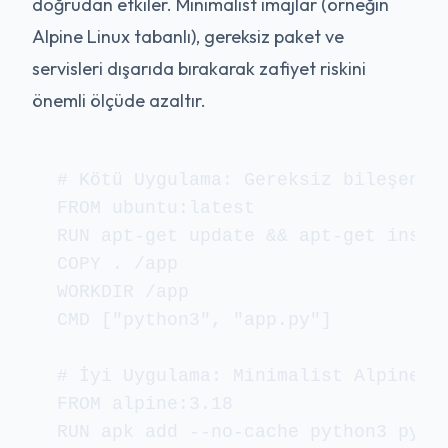
doğrudan etkiler. Minimalist imajlar (örneğin
Alpine Linux tabanlı), gereksiz paket ve
servisleri dışarıda bırakarak zafiyet riskini
önemli ölçüde azaltır.
# Kötü Uygulama: Gereksiz bileşenler
FROM ubuntu:latest

RUN apt-get update && apt-get instal
COPY . /app

WORKDIR /app

CMD ["python3", "app.py"]

# İyi Uygulama: Minimalist Alpine ta
FROM alpine:3.18

RUN apk add --no-cache python3 py3-p