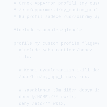
# Örnek AppArmor profili (my_custom_
# /etc/apparmor.d/my_custom_profile

# Bu profil sadece /usr/bin/my_app_b
#include <tunables/global>

profile my_custom_profile flags=(att
  #include <abstractions/base>

  file,

  # Kendi uygulamanızın ikili dosyas
  /usr/bin/my_app_binary rcx,

  # Yasaklanan tüm diğer dosya işlem
  deny @{HOME}/** rwklx,

  deny /etc/** wklx,
