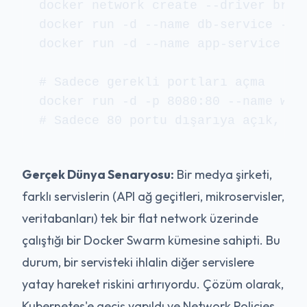
docker network create --driver brid
docker run -d --name db-service --ne
docker run -d --name app-service --n
# Sadece gerekli portları açma

docker run -d -p 8080:80 --name web-
Gerçek Dünya Senaryosu:
Bir medya şirketi,
farklı servislerin (API ağ geçitleri, mikroservisler,
veritabanları) tek bir flat network üzerinde
çalıştığı bir Docker Swarm kümesine sahipti. Bu
durum, bir servisteki ihlalin diğer servislere
yatay hareket riskini artırıyordu. Çözüm olarak,
Kubernetes'e geçiş yapıldı ve Network Policies