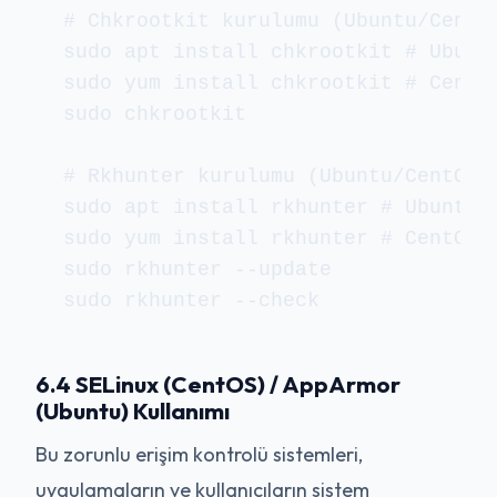
# Chkrootkit kurulumu (Ubuntu/CentOS
sudo apt install chkrootkit # Ubuntu
sudo yum install chkrootkit # CentOS
sudo chkrootkit

# Rkhunter kurulumu (Ubuntu/CentOS)

sudo apt install rkhunter # Ubuntu

sudo yum install rkhunter # CentOS

sudo rkhunter --update

sudo rkhunter --check
6.4 SELinux (CentOS) / AppArmor
(Ubuntu) Kullanımı
Bu zorunlu erişim kontrolü sistemleri,
uygulamaların ve kullanıcıların sistem