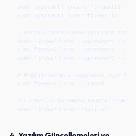
sudo systemctl enable firewalld

sudo systemctl start firewalld

# Gerekli servislere/portlara izin v
sudo firewall-cmd --permanent --add-
sudo firewall-cmd --permanent --add-
sudo firewall-cmd --permanent --add-
# Değişiklikleri uygulamak için Fire
sudo firewall-cmd --reload

# Firewalld durumunu kontrol etme

sudo firewall-cmd --list-all
4. Yazılım Güncellemeleri ve