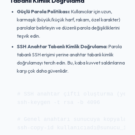
Tabanlı Kimlik Doğrulama
Güçlü Parola Politikası:
Kullanıcılar için uzun,
karmaşık (büyük/küçük harf, rakam, özel karakter)
parolalar belirleyin ve düzenli parola değişikliklerini
teşvik edin.
SSH Anahtar Tabanlı Kimlik Doğrulama:
Parola
tabanlı SSH erişimi yerine anahtar tabanlı kimlik
doğrulamayı tercih edin. Bu, kaba kuvvet saldırılarına
karşı çok daha güvenlidir.
# SSH anahtar çifti oluşturma (yerel
ssh-keygen -t rsa -b 4096

# Genel anahtarı sunucuya kopyalama 
ssh-copy-id kullanıcıadı@sunucu_ip_