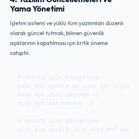
Yama Yönetimi
İşletim sistemi ve yüklü tüm yazılımları düzenli
olarak güncel tutmak, bilinen güvenlik
açıklarının kapatılması için kritik öneme
sahiptir.
# Ubuntu için güncelleme

sudo apt update && sudo apt upgrade 
sudo apt dist-upgrade -y

sudo apt autoremove -y

# CentOS için güncelleme

sudo yum update -y # veya dnf updat