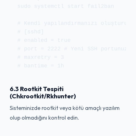
sudo systemctl start fail2ban

# Kendi yapılandırmanızı oluşturun (
# [sshd]

# enabled = true

# port = 2222 # Yeni SSH portunuz

# maxretry = 3

# bantime = 1h
6.3 Rootkit Tespiti
(Chkrootkit/Rkhunter)
Sisteminizde rootkit veya kötü amaçlı yazılım
olup olmadığını kontrol edin.