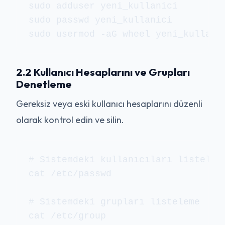
sudo adduser yeni_kullanici

sudo passwd yeni_kullanici

sudo usermod -aG wheel yeni_kullani
2.2 Kullanıcı Hesaplarını ve Grupları
Denetleme
Gereksiz veya eski kullanıcı hesaplarını düzenli
olarak kontrol edin ve silin.
# Sistemdeki kullanıcıları listeleme
cat /etc/passwd

# Sistemdeki grupları listeleme

cat /etc/group