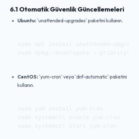
6.1 Otomatik Güvenlik Güncellemeleri
Ubuntu:
`unattended-upgrades` paketini kullanın.
sudo apt install unattended-upgrades
sudo dpkg-reconfigure --priority=lo
CentOS:
`yum-cron` veya `dnf-automatic` paketini
kullanın.
sudo yum install yum-cron

sudo systemctl enable yum-cron

sudo systemctl start yum-cron