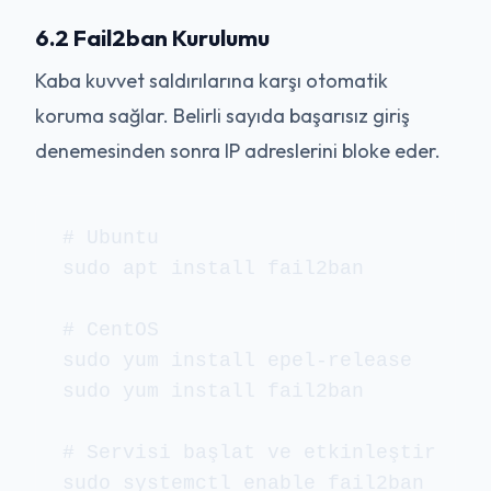
6.2 Fail2ban Kurulumu
Kaba kuvvet saldırılarına karşı otomatik
koruma sağlar. Belirli sayıda başarısız giriş
denemesinden sonra IP adreslerini bloke eder.
# Ubuntu

sudo apt install fail2ban

# CentOS

sudo yum install epel-release

sudo yum install fail2ban

# Servisi başlat ve etkinleştir

sudo systemctl enable fail2ban
