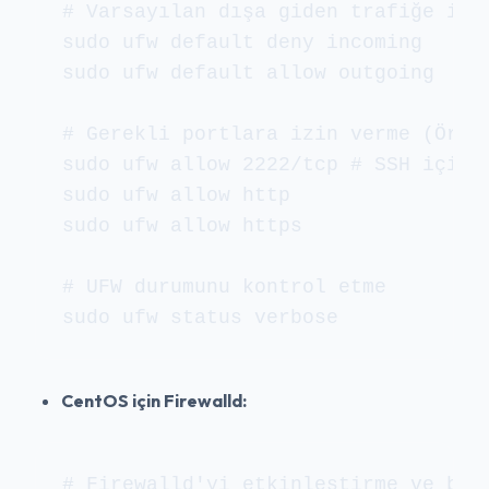
# Varsayılan dışa giden trafiğe izin
sudo ufw default deny incoming

sudo ufw default allow outgoing

# Gerekli portlara izin verme (Örn: 
sudo ufw allow 2222/tcp # SSH için y
sudo ufw allow http

sudo ufw allow https

# UFW durumunu kontrol etme

sudo ufw status verbose
CentOS için Firewalld:
# Firewalld'yi etkinleştirme ve başl