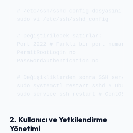
# /etc/ssh/sshd_config dosyasını düz
sudo vi /etc/ssh/sshd_config

# Değiştirilecek satırlar:

Port 2222 # Farklı bir port numarası
PermitRootLogin no

PasswordAuthentication no

# Değişikliklerden sonra SSH servisi
sudo systemctl restart sshd # Ubuntu
sudo service ssh restart # CentOS 6
2. Kullanıcı ve Yetkilendirme
Yönetimi