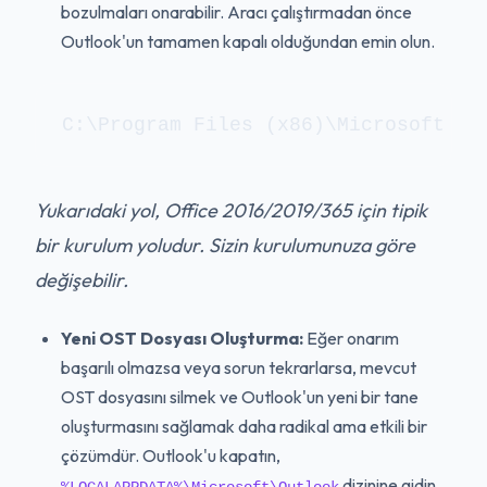
bozulmaları onarabilir. Aracı çalıştırmadan önce
Outlook'un tamamen kapalı olduğundan emin olun.
C:\Program Files (x86)\Microsoft Of
Yukarıdaki yol, Office 2016/2019/365 için tipik
bir kurulum yoludur. Sizin kurulumunuza göre
değişebilir.
Yeni OST Dosyası Oluşturma:
Eğer onarım
başarılı olmazsa veya sorun tekrarlarsa, mevcut
OST dosyasını silmek ve Outlook'un yeni bir tane
oluşturmasını sağlamak daha radikal ama etkili bir
çözümdür. Outlook'u kapatın,
dizinine gidin
%LOCALAPPDATA%\Microsoft\Outlook