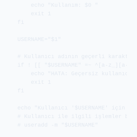
    echo "Kullanım: $0 
"

    exit 1

fi

USERNAME="$1"

# Kullanıcı adının geçerli karakterl
if ! [[ "$USERNAME" =~ ^[a-z_][a-z0-
    echo "HATA: Geçersiz kullanıcı a
    exit 1

fi

echo "Kullanıcı '$USERNAME' için işl
# Kullanıcı ile ilgili işlemler bura