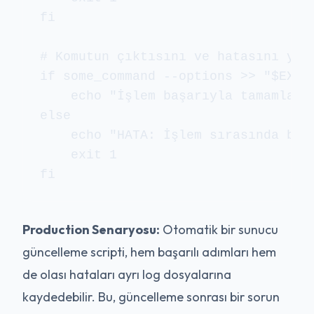
fi

# Komutun çıktısını ve hatasını yönl
if some_command --options >> "$EXEC_
    echo "İşlem başarıyla tamamlandı
else

    echo "HATA: İşlem sırasında bir
    exit 1

Production Senaryosu:
Otomatik bir sunucu
güncelleme scripti, hem başarılı adımları hem
de olası hataları ayrı log dosyalarına
kaydedebilir. Bu, güncelleme sonrası bir sorun