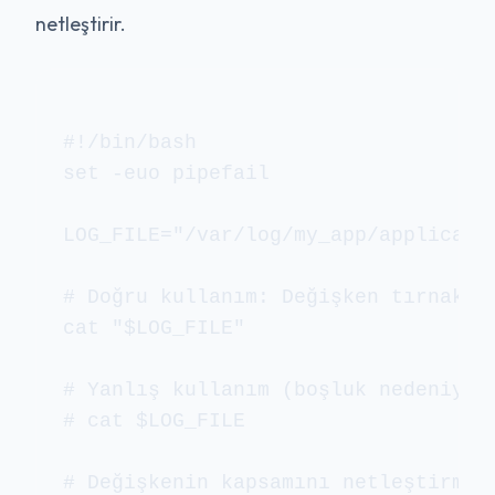
netleştirir.
#!/bin/bash

set -euo pipefail

LOG_FILE="/var/log/my_app/applicatio
# Doğru kullanım: Değişken tırnak iç
cat "$LOG_FILE"

# Yanlış kullanım (boşluk nedeniyle 
# cat $LOG_FILE 

# Değişkenin kapsamını netleştirmek 