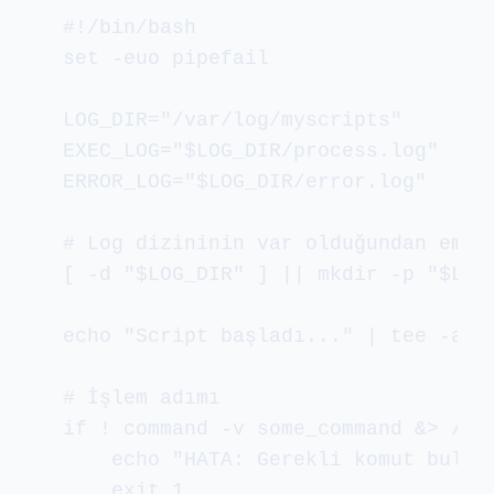
#!/bin/bash

set -euo pipefail

LOG_DIR="/var/log/myscripts"

EXEC_LOG="$LOG_DIR/process.log"

ERROR_LOG="$LOG_DIR/error.log"

# Log dizininin var olduğundan emin 
[ -d "$LOG_DIR" ] || mkdir -p "$LOG_
echo "Script başladı..." | tee -a "$
# İşlem adımı

if ! command -v some_command &> /dev
    echo "HATA: Gerekli komut buluna
    exit 1
