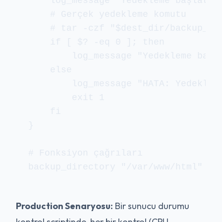
    log_message "Yedekleme başlatılı
    # Gerçek yedekleme komutu

    # tar -czf "$dest_dir/backup_$(
    if [ $? -eq 0 ]; then

        log_message "Yedekleme başar
    else

        log_message "HATA: Yedekleme
        exit 1

    fi

}

# Fonksiyon çağrıları

Production Senaryosu:
Bir sunucu durumu
kontrol scriptinde, her bir kontrol (CPU