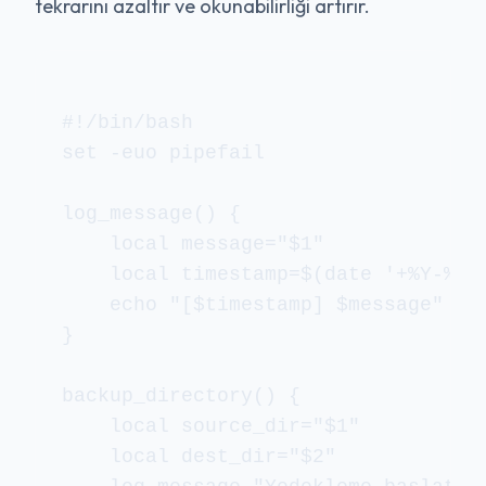
tekrarını azaltır ve okunabilirliği artırır.
#!/bin/bash

set -euo pipefail

log_message() {

    local message="$1"

    local timestamp=$(date '+%Y-%m-%
    echo "[$timestamp] $message"

}

backup_directory() {

    local source_dir="$1"

    local dest_dir="$2"
