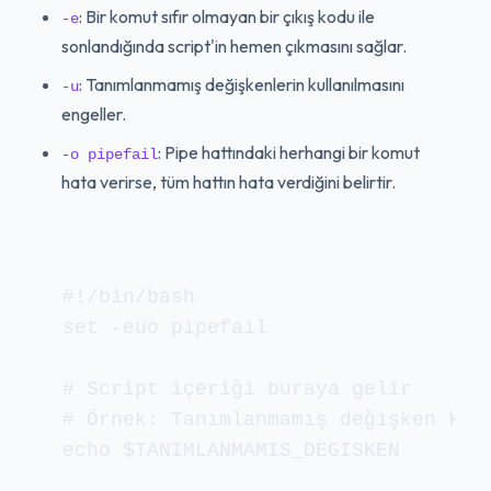
: Bir komut sıfır olmayan bir çıkış kodu ile
-e
sonlandığında script'in hemen çıkmasını sağlar.
: Tanımlanmamış değişkenlerin kullanılmasını
-u
engeller.
: Pipe hattındaki herhangi bir komut
-o pipefail
hata verirse, tüm hattın hata verdiğini belirtir.
#!/bin/bash

set -euo pipefail

# Script içeriği buraya gelir

# Örnek: Tanımlanmamış değişken kull