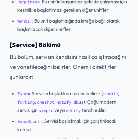
: Bu unit'in başarılı bir şekilde çalışması için
Requires=
kesinlikle başlatılması gereken diğer unit'ler.
: Bu unit başlatıldığında isteğe bağlı olarak
Wants=
başlatılacak diğer unit'ler.
[Service] Bölümü
Bu bölüm, servisin kendisini nasıl çalıştıracağını
ve yönetileceğini belirler. Önemli direktifler
şunlardır:
: Servisin başlatılma türünü belirtir (
,
Type=
simple
,
,
,
). Çoğu modern
forking
oneshot
notify
dbus
servis için
veya
tercih edilir.
simple
notify
: Servisi başlatmak için çalıştırılacak
ExecStart=
komut.