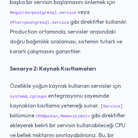
başka bir servisin başlamasını önlemek için
veya
Requires=postgresql.service
gibi direktifler kullanılır.
After=postgresql.service
Production ortamında, servisler arasındaki
doğru bağımlılık sıralaması, sistemin tutarlı ve
kararlı çalışmasını garantiler.
Senaryo 2: Kaynak Kısıtlamaları
Özellikle yoğun kaynak kullanan servisler için
,
entegrasyonu sayesinde
systemd
cgroups
kaynakları kısıtlama yeteneği sunar.
[Service]
bölümüne
,
gibi direktifler
CPUQuota=
MemoryLimit=
ekleyerek belirli bir servisin kullanabileceği CPU
ve bellek miktarını sınırlayabilirsiniz. Bu, bir