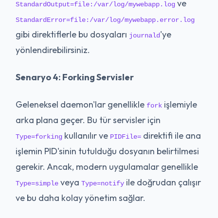
ve
StandardOutput=file:/var/log/mywebapp.log
StandardError=file:/var/log/mywebapp.error.log
gibi direktiflerle bu dosyaları
'ye
journald
yönlendirebilirsiniz.
Senaryo 4: Forking Servisler
Geleneksel daemon'lar genellikle
işlemiyle
fork
arka plana geçer. Bu tür servisler için
kullanılır ve
direktifi ile ana
Type=forking
PIDFile=
işlemin PID'sinin tutulduğu dosyanın belirtilmesi
gerekir. Ancak, modern uygulamalar genellikle
veya
ile doğrudan çalışır
Type=simple
Type=notify
ve bu daha kolay yönetim sağlar.