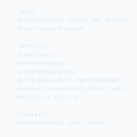
[Unit]

Description=My Custom Web Applicatio
After=network.target

[Service]

Type=simple

User=webappuser

Group=webappgroup

WorkingDirectory=/opt/mywebapp

ExecStart=/usr/bin/python3 /opt/mywe
Restart=on-failure

[Install]
