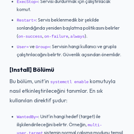
: Servisi durdurmak için çalıştırılacak
ExecStop=
komut.
: Servis beklenmedik bir şekilde
Restart=
sonlandığında yeniden başlatma politikasını belirler
(
,
,
).
on-success
on-failure
always
ve
: Servisin hangi kullanıcı ve grupla
User=
Group=
çalıştırılacağını belirtir. Güvenlik açısından önemlidir.
[Install] Bölümü
Bu bölüm, unit'in
komutuyla
systemctl enable
nasıl etkinleştirileceğini tanımlar. En sık
kullanılan direktif şudur:
: Unit'in hangi hedef (target) ile
WantedBy=
ilişkilendirileceğini belirtir. Örneğin,
multi-
sistemin normal çalışma modunu temsil
user.target