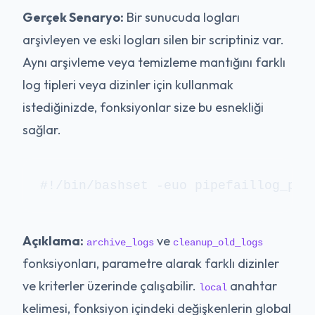
Gerçek Senaryo:
Bir sunucuda logları
arşivleyen ve eski logları silen bir scriptiniz var.
Aynı arşivleme veya temizleme mantığını farklı
log tipleri veya dizinler için kullanmak
istediğinizde, fonksiyonlar size bu esnekliği
sağlar.
#!/bin/bashset -euo pipefaillog_pat
Açıklama:
ve
archive_logs
cleanup_old_logs
fonksiyonları, parametre alarak farklı dizinler
ve kriterler üzerinde çalışabilir.
anahtar
local
kelimesi, fonksiyon içindeki değişkenlerin global