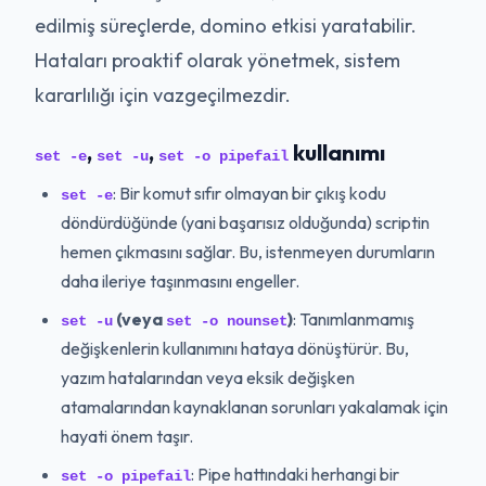
edilmiş süreçlerde, domino etkisi yaratabilir.
Hataları proaktif olarak yönetmek, sistem
kararlılığı için vazgeçilmezdir.
,
,
kullanımı
set -e
set -u
set -o pipefail
: Bir komut sıfır olmayan bir çıkış kodu
set -e
döndürdüğünde (yani başarısız olduğunda) scriptin
hemen çıkmasını sağlar. Bu, istenmeyen durumların
daha ileriye taşınmasını engeller.
(veya
)
: Tanımlanmamış
set -u
set -o nounset
değişkenlerin kullanımını hataya dönüştürür. Bu,
yazım hatalarından veya eksik değişken
atamalarından kaynaklanan sorunları yakalamak için
hayati önem taşır.
: Pipe hattındaki herhangi bir
set -o pipefail