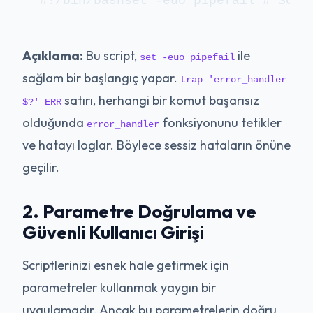
#!/bin/bashset -euo pipefail # Scri
Açıklama:
Bu script,
ile
set -euo pipefail
sağlam bir başlangıç yapar.
trap 'error_handler
satırı, herhangi bir komut başarısız
$?' ERR
olduğunda
fonksiyonunu tetikler
error_handler
ve hatayı loglar. Böylece sessiz hataların önüne
geçilir.
2. Parametre Doğrulama ve
Güvenli Kullanıcı Girişi
Scriptlerinizi esnek hale getirmek için
parametreler kullanmak yaygın bir
uygulamadır. Ancak bu parametrelerin doğru