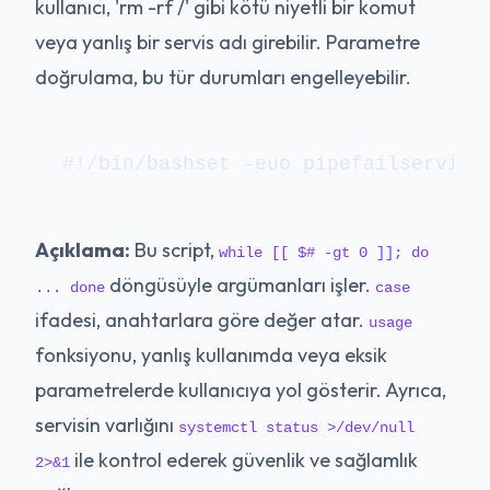
kullanıcı, 'rm -rf /' gibi kötü niyetli bir komut
veya yanlış bir servis adı girebilir. Parametre
doğrulama, bu tür durumları engelleyebilir.
#!/bin/bashset -euo pipefailservice
Açıklama:
Bu script,
while [[ $# -gt 0 ]]; do
döngüsüyle argümanları işler.
... done
case
ifadesi, anahtarlara göre değer atar.
usage
fonksiyonu, yanlış kullanımda veya eksik
parametrelerde kullanıcıya yol gösterir. Ayrıca,
servisin varlığını
systemctl status >/dev/null
ile kontrol ederek güvenlik ve sağlamlık
2>&1