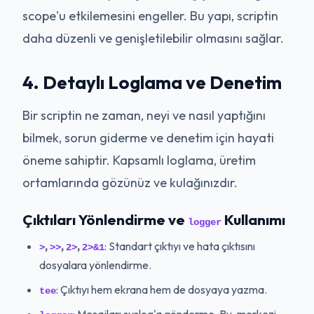
scope'u etkilemesini engeller. Bu yapı, scriptin
daha düzenli ve genişletilebilir olmasını sağlar.
4. Detaylı Loglama ve Denetim
Bir scriptin ne zaman, neyi ve nasıl yaptığını
bilmek, sorun giderme ve denetim için hayati
öneme sahiptir. Kapsamlı loglama, üretim
ortamlarında gözünüz ve kulağınızdır.
Çıktıları Yönlendirme ve
Kullanımı
logger
,
,
,
: Standart çıktıyı ve hata çıktısını
>
>>
2>
2>&1
dosyalara yönlendirme.
: Çıktıyı hem ekrana hem de dosyaya yazma.
tee
: Mesajları syslog'a gönderme. Bu, merkezi