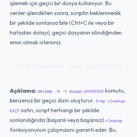
işlemek için geçici bir dosya kullanıyor. Bu
veriler işlendikten sonra, scriptin beklenmedik
bir şekilde sonlansa bile (Ctrl+C ile veya bir
hatadan dolayı), geçici dosyanın silindiğinden
emin olmak istersiniz.
#!/bin/bashset -euo pipefaillog_tag
Açıklama:
komutu,
mktemp -d -t myapp-XXXXXXXX
benzersiz bir geçici dizin oluşturur.
trap cleanup
satırı, script herhangi bir şekilde
EXIT
sonlandığında (başarılı veya başarısız)
cleanup
fonksiyonunun çalışmasını garanti eder. Bu,