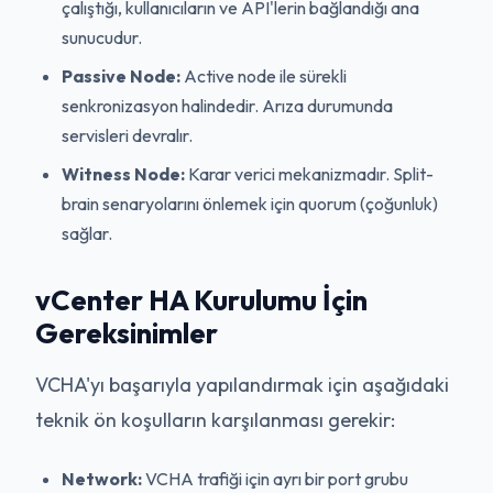
çalıştığı, kullanıcıların ve API'lerin bağlandığı ana
sunucudur.
Passive Node:
Active node ile sürekli
senkronizasyon halindedir. Arıza durumunda
servisleri devralır.
Witness Node:
Karar verici mekanizmadır. Split-
brain senaryolarını önlemek için quorum (çoğunluk)
sağlar.
vCenter HA Kurulumu İçin
Gereksinimler
VCHA'yı başarıyla yapılandırmak için aşağıdaki
teknik ön koşulların karşılanması gerekir:
Network:
VCHA trafiği için ayrı bir port grubu